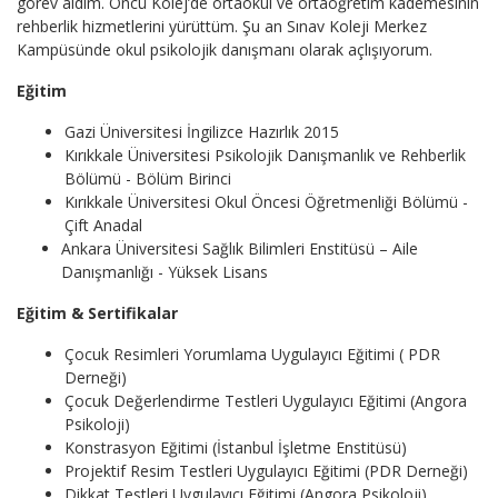
görev aldım. Öncü Kolej’de ortaokul ve ortaöğretim kademesinin
rehberlik hizmetlerini yürüttüm. Şu an Sınav Koleji Merkez
Kampüsünde okul psikolojik danışmanı olarak açlışıyorum.
Eğitim
Gazi Üniversitesi İngilizce Hazırlık 2015
​Kırıkkale Üniversitesi Psikolojik Danışmanlık ve Rehberlik
Bölümü - Bölüm Birinci
Kırıkkale Üniversitesi Okul Öncesi Öğretmenliği Bölümü -
Çift Anadal
Ankara Üniversitesi Sağlık Bilimleri Enstitüsü – Aile
Danışmanlığı - Yüksek Lisans
Eğitim & Sertifikalar
Çocuk Resimleri Yorumlama Uygulayıcı Eğitimi ( PDR
Derneği)
Çocuk Değerlendirme Testleri Uygulayıcı Eğitimi (Angora
Psikoloji)
Konstrasyon Eğitimi (İstanbul İşletme Enstitüsü)
Projektif Resim Testleri Uygulayıcı Eğitimi (PDR Derneği)
Dikkat Testleri Uygulayıcı Eğitimi (Angora Psikoloji)