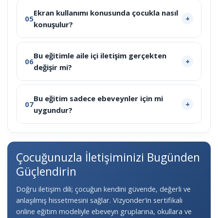
Ekran kullanımı konusunda çocukla nasıl
05
konuşulur?
Bu eğitimle aile içi iletişim gerçekten
06
değişir mi?
Bu eğitim sadece ebeveynler için mi
07
uygundur?
Çocuğunuzla İletişiminizi Bugünden
Güçlendirin
Doğru iletişim dili; çocuğun kendini güvende, değerli ve
anlaşılmış hissetmesini sağlar. Vizyonder’in sertifikalı
online eğitim modeliyle ebeveyn gruplarına, okullara ve